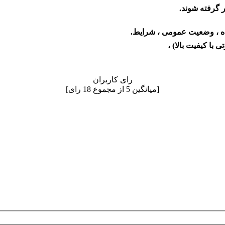
ظر گرفته شوند.
شده ، وضعیت عمومی ، شرایط.
رای کاربران
[میانگین
5
از مجموع
18
رای]