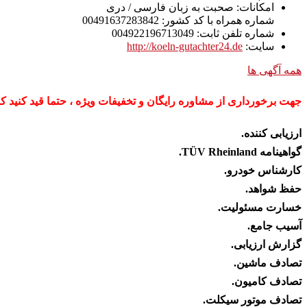
امکانات:
صحبت به زبان فارسی / دری
شماره همراه با کد کشور:
00491637283842
شماره تلفن ثابت:
004922196713049
سایت:
http://koeln-gutachter24.de
همه آگهی ها
جهت برخورداری از مشاوره رایگان و تخفیفات ویژه ، حتما قید کنید 
ارزیابی کننده.
گواهینامه TÜV Rheinland.
کارشناس خودرو.
حفظ شواهد.
خسارت مسئولیت.
آسیب جامع.
گزارش ارزیابی.
تصادف ماشین.
تصادف کامیون.
تصادف موتور سیکلت.