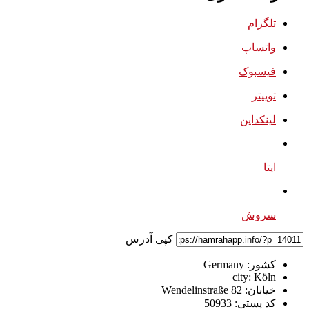
تلگرام
واتساپ
فیسبوک
توییتر
لینکداین
ایتا
سروش
کپی آدرس
کشور:
Germany
city:
Köln
خیابان:
Wendelinstraße 82
کد پستی:
50933