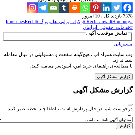
7378 بازدید کل ، 10 امروز
#RechtsanwaltHamburg #وکیل_ایرانی_هامبورگ #IranischesRecht
#خدمات_حقوقی_ایرانیان
نمایش موقعیت آگهی
مسیریابی
وب سایت همراه اپ ، هیچ‌گونه منفعت و مسئولیتی در قبال معامله
شما ندارد.
با مطالعه‌ی راهنمای خرید امن، آسوده‌تر معامله کنید.
گزارش مشکل آگهی
گزارش مشکل آگهی
درخواست شما در حال پردازش است ، لطفا چند لحظه صبر کنید
....