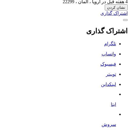
4 هفته قبل
در اروپا ، آلمان ، 22299
نشان کردن
اشتراک گذاری
اشتراک گذاری
تلگرام
واتساپ
فیسبوک
توییتر
لینکداین
ایتا
سروش