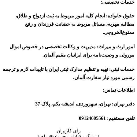
خدمات تخصصی:
حقوق خانواده:
انجام کلیه امور مربوط به ثبت ازدواج و طلاق،
مطالبه مهریه، مسائل مربوط به حضانت فرزندان و رفع
ممنوع‌الخروجی.
امور ارث و میراث:
مدیریت و وکالت تخصصی در خصوص اموال
موروثی و وصیت‌نامه برای ایرانیان مقیم آلمان.
خدمات ثبتی:
تهیه و تنظیم مدارک ثبتی ایران با تاییدات لازم و ترجمه
رسمی مورد نیاز سفارت آلمان.
اطلاعات تماس:
دفتر تهران:
تهران، سهروردی، اندیشه یکم، پلاک 37
تلفن مستقیم:
09124605561
رای کاربران
[میانگین
4.6
از مجموع
40
رای]