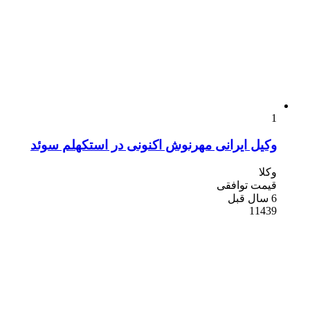
1
وکیل ایرانی مهرنوش اکنونی در استکهلم سوئد
وکلا
قیمت توافقی
6 سال قبل
11439