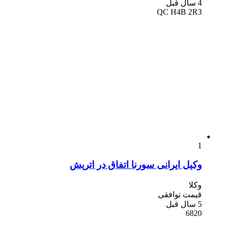
4 سال قبل
QC H4B 2R3
1
وکیل ایرانی سورنا اتفاق در اتریش
وکلا
قیمت توافقی
5 سال قبل
6820