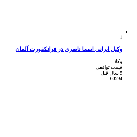
1
وکیل ایرانی اسما ناصری در فرانکفورت آلمان
وکلا
قیمت توافقی
5 سال قبل
60594