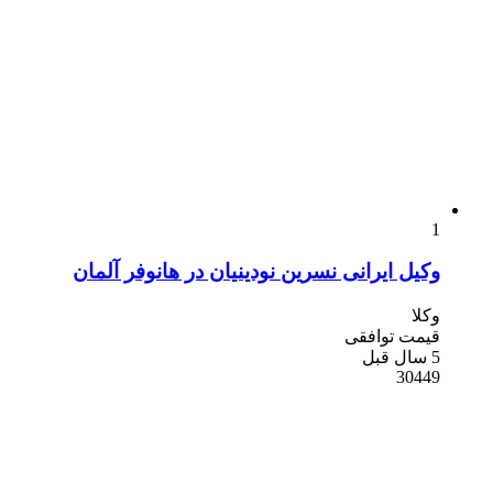
1
وکیل ایرانی نسرین نودینیان در هانوفر آلمان
وکلا
قیمت توافقی
5 سال قبل
30449