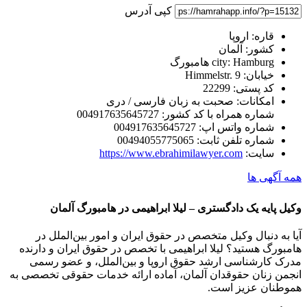
کپی آدرس
قاره:
اروپا
کشور:
آلمان
Hamburg هامبورگ
city:
خیابان:
Himmelstr. 9
کد پستی:
22299
امکانات:
صحبت به زبان فارسی / دری
شماره همراه با کد کشور:
004917635645727
شماره واتس اپ:
004917635645727
شماره تلفن ثابت:
00494055775065
سایت:
https://www.ebrahimilawyer.com
همه آگهی ها
وکیل پایه یک دادگستری – لیلا ابراهیمی در هامبورگ آلمان
آیا به دنبال وکیل متخصص در حقوق ایران و امور بین‌الملل در
هامبورگ هستید؟ لیلا ابراهیمی با تخصص در حقوق ایران و دارنده
مدرک کارشناسی ارشد حقوق اروپا و بین‌الملل، و عضو رسمی
انجمن زنان حقوقدان آلمان، آماده ارائه خدمات حقوقی تخصصی به
هموطنان عزیز است.