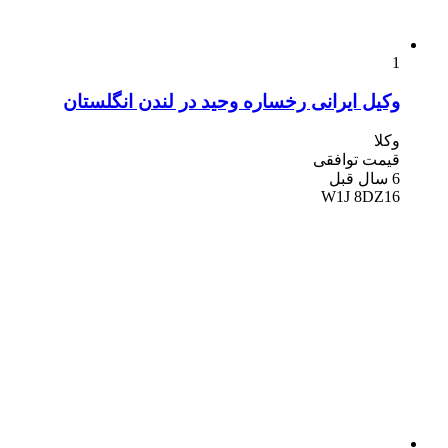
1
وکیل ایرانی رخساره وحید در لندن انگلستان
وکلا
قیمت توافقی
6 سال قبل
W1J 8DZ16