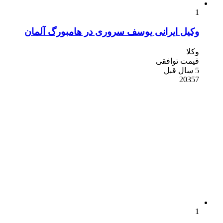
1
وکیل ایرانی یوسف سروری در هامبورگ آلمان
وکلا
قیمت توافقی
5 سال قبل
20357
1