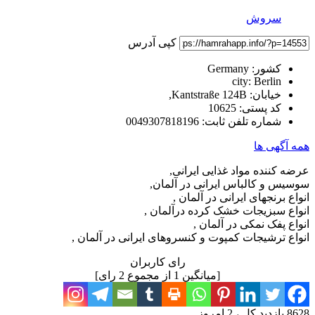
سروش
کپی آدرس
کشور:
Germany
city:
Berlin
خیابان:
Kantstraße 124B,
کد پستی:
10625
شماره تلفن ثابت:
0049307818196
همه آگهی ها
عرضه کننده مواد غذایی ایرانی,
سوسیس و کالباس ایرانی در آلمان,
انواع برنجهای ایرانی در آلمان ,
انواع سبزیجات خشک کرده درآلمان ,
انواع پفک نمکی در آلمان ,
انواع ترشیجات کمپوت و کنسروهای ایرانی در آلمان ,
رای کاربران
[میانگین
1
از مجموع
2
رای]
8628 بازدید کل ، 2 امروز