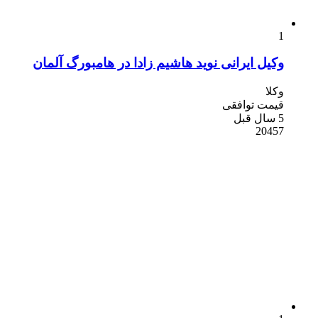
1
وکیل ایرانی نوید هاشیم زادا در هامبورگ آلمان
وکلا
قیمت توافقی
5 سال قبل
20457