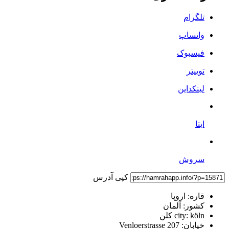
تلگرام
واتساپ
فیسبوک
توییتر
لینکداین
ایتا
سروش
کپی آدرس
قاره:
اروپا
کشور:
آلمان
köln کلن
city:
خیابان:
Venloerstrasse 207