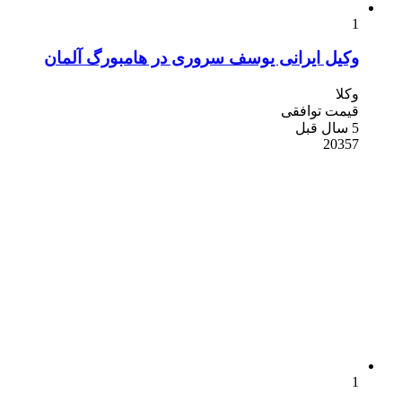
1
وکیل ایرانی یوسف سروری در هامبورگ آلمان
وکلا
قیمت توافقی
5 سال قبل
20357
1