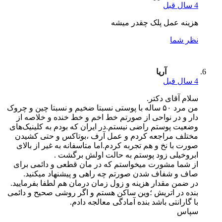
4 سال قبل
هزینه عمل پلک چقدر میشه
نظر شما
آریا
4 سال قبل
سلام آقای دکتر.
من مرد ۵۰ ساله با پوستی نسبتا ضخیم و نسبتا چین و چروک
دار و در نواحی از صورتم خط اخم و خط خنده و خلاصه از
وضعیت پوستم راضی نیستم.در ایران که بودم به کلینیک‌های
مختلف مراجعه کردم و عمل آرف ،بوتاکس و حتی کشیدن
صورت با نخ و هم تجربه کردم.اما متاسفانه به غیر از بالای
ابروخیلی زود پوستم به حالت اولش برگشت .
از شما مشورت میخواستم که در مان قطعی و دائمی برای
صاف و شفاف شدن صورتم چه راهی و پیشنهاد میکنید.
در ضمن مقدار هزینه و زول زمان درمان هم لطفا بفرمایید.
بنده در اتریش ؛وین ساکن هستم و اگر روشی صحیح و دائمی
با گارانتی باشد بنده آمادگی معالجه دادم.
سپاس