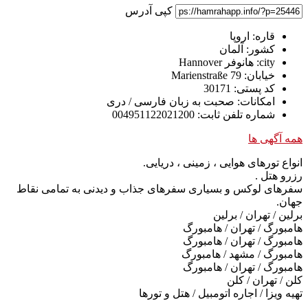
کپی آدرس
قاره:
اروپا
کشور:
آلمان
city:
هانوفر Hannover
خیابان:
Marienstraße 79
کد پستی:
30171
امکانات:
صحبت به زبان فارسی / دری
شماره تلفن ثابت:
004951122021200
همه آگهی ها
انواع تورهای هوایی ، زمینی ، دریایی.
رزرو هتل .
سفرهای لوکس و بسیاری سفرهای جذاب و دیدنی به تمامی نقاط
جهان.
برلین / تهران / برلین
هامبورگ / تهران / هامبورگ
هامبورگ / تهران / هامبورگ
هامبورگ / مشهد / هامبورگ
هامبورگ / تهران / هامبورگ
کلن / تهران / کلن
تهیه ویزا / اجاره اتومبیل / هتل و تورها