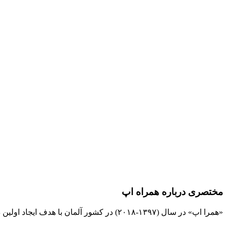
مختصری درباره همراه اپ
«همرا اپ» در سال (۱۳۹۷-۲۰۱۸) در کشور آلمان با هدف ایجاد اولین دیجیتال بانک بین المللی مشاغل و نیازمندیها برای فارسی زبانان تهیه و برنامه ریزی شده است و کلیه حقوق آن به این وب سایت تعلق دارد.