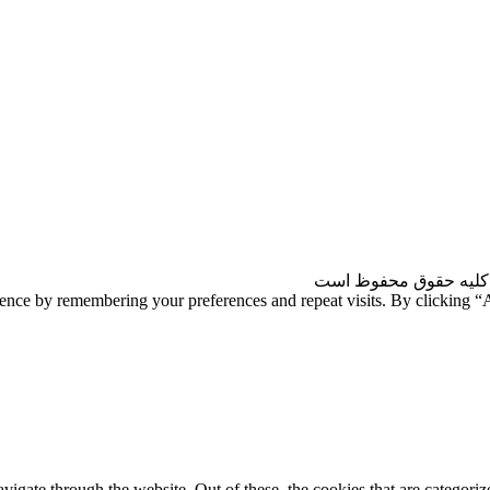
کلیه حقوق محفوظ است
ience by remembering your preferences and repeat visits. By clicking 
gate through the website. Out of these, the cookies that are categorize