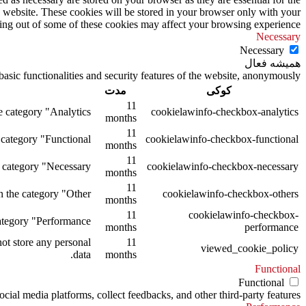
s website. These cookies will be stored in your browser only with your
ting out of some of these cookies may affect your browsing experience.
Necessary
Necessary
همیشه فعال
asic functionalities and security features of the website, anonymously.
کوکی
مدت
11
 category "Analytics".
cookielawinfo-checkbox-analytics
months
11
category "Functional".
cookielawinfo-checkbox-functional
months
11
 category "Necessary".
cookielawinfo-checkbox-necessary
months
11
 the category "Other.
cookielawinfo-checkbox-others
months
11
cookielawinfo-checkbox-
tegory "Performance".
months
performance
ot store any personal
11
viewed_cookie_policy
data.
months
Functional
Functional
ocial media platforms, collect feedbacks, and other third-party features.