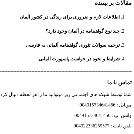
مقالات پر بیننده
اطلاعات لازم و ضروری برای زندگی در کشور آلمان
چند نوع گواهینامه در آلمان وجود دارد؟
ترجمه سوالات تئوری گواهینامه آلمانی به فارسی
شرایط و نحوه در خواست پاسپورت آلمانی
----------------------------------------------------------------------------------------
تماس با ما
شما توسط شبکه های اجتماعی زیر میتوانید ما را هر لحظه دنبال کرده
موبایل : 004915734641456
واتس اپ : 004915734641456
تلفن ثابت : 004922336259577