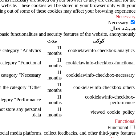
s website. These cookies will be stored in your browser only with your
ting out of some of these cookies may affect your browsing experience.
Necessary
Necessary
همیشه فعال
asic functionalities and security features of the website, anonymously.
کوکی
مدت
11
 category "Analytics".
cookielawinfo-checkbox-analytics
months
11
category "Functional".
cookielawinfo-checkbox-functional
months
11
 category "Necessary".
cookielawinfo-checkbox-necessary
months
11
 the category "Other.
cookielawinfo-checkbox-others
months
11
cookielawinfo-checkbox-
tegory "Performance".
months
performance
ot store any personal
11
viewed_cookie_policy
data.
months
Functional
Functional
ocial media platforms, collect feedbacks, and other third-party features.