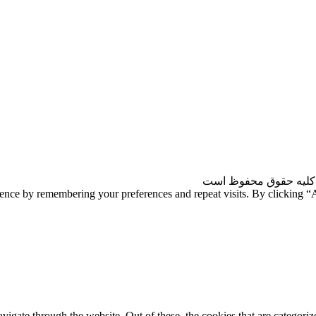
کلیه حقوق محفوظ است
ience by remembering your preferences and repeat visits. By clicking 
gate through the website. Out of these, the cookies that are categorize