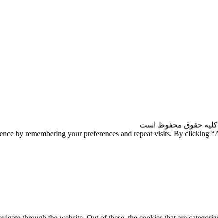
کلیه حقوق محفوظ است
ience by remembering your preferences and repeat visits. By clicking 
gate through the website. Out of these, the cookies that are categorize