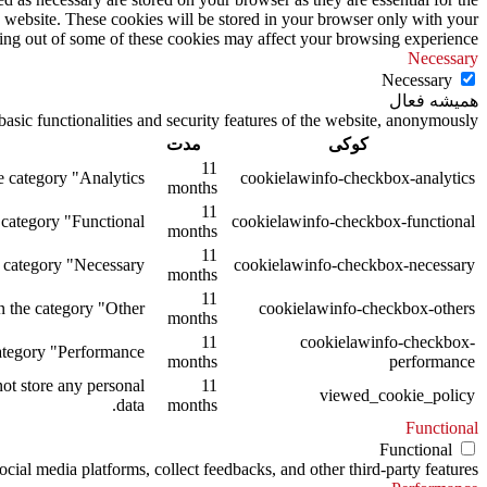
s website. These cookies will be stored in your browser only with your
ting out of some of these cookies may affect your browsing experience.
Necessary
Necessary
همیشه فعال
asic functionalities and security features of the website, anonymously.
کوکی
مدت
11
 category "Analytics".
cookielawinfo-checkbox-analytics
months
11
category "Functional".
cookielawinfo-checkbox-functional
months
11
 category "Necessary".
cookielawinfo-checkbox-necessary
months
11
 the category "Other.
cookielawinfo-checkbox-others
months
11
cookielawinfo-checkbox-
tegory "Performance".
months
performance
ot store any personal
11
viewed_cookie_policy
data.
months
Functional
Functional
ocial media platforms, collect feedbacks, and other third-party features.