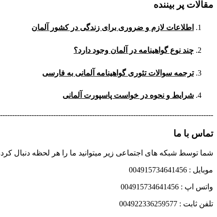
مقالات پر بیننده
اطلاعات لازم و ضروری برای زندگی در کشور آلمان
چند نوع گواهینامه در آلمان وجود دارد؟
ترجمه سوالات تئوری گواهینامه آلمانی به فارسی
شرایط و نحوه در خواست پاسپورت آلمانی
----------------------------------------------------------------------------------------
تماس با ما
شما توسط شبکه های اجتماعی زیر میتوانید ما را هر لحظه دنبال کرده
موبایل : 004915734641456
واتس اپ : 004915734641456
تلفن ثابت : 004922336259577