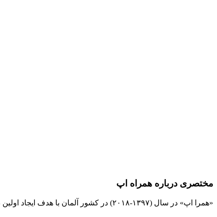
مختصری درباره همراه اپ
«همرا اپ» در سال (۱۳۹۷-۲۰۱۸) در کشور آلمان با هدف ایجاد اولین دیجیتال بانک بین المللی مشاغل و نیازمندیها برای فارسی زبانان تهیه و برنامه ریزی شده است و کلیه حقوق آن به این وب سایت تعلق دارد.