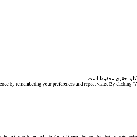
کلیه حقوق محفوظ است
ience by remembering your preferences and repeat visits. By clicking 
gate through the website. Out of these, the cookies that are categorize