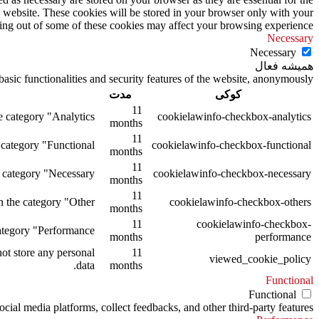
s website. These cookies will be stored in your browser only with your
ting out of some of these cookies may affect your browsing experience.
Necessary
Necessary
همیشه فعال
asic functionalities and security features of the website, anonymously.
کوکی
مدت
11
 category "Analytics".
cookielawinfo-checkbox-analytics
months
11
category "Functional".
cookielawinfo-checkbox-functional
months
11
 category "Necessary".
cookielawinfo-checkbox-necessary
months
11
 the category "Other.
cookielawinfo-checkbox-others
months
11
cookielawinfo-checkbox-
tegory "Performance".
months
performance
ot store any personal
11
viewed_cookie_policy
data.
months
Functional
Functional
ocial media platforms, collect feedbacks, and other third-party features.