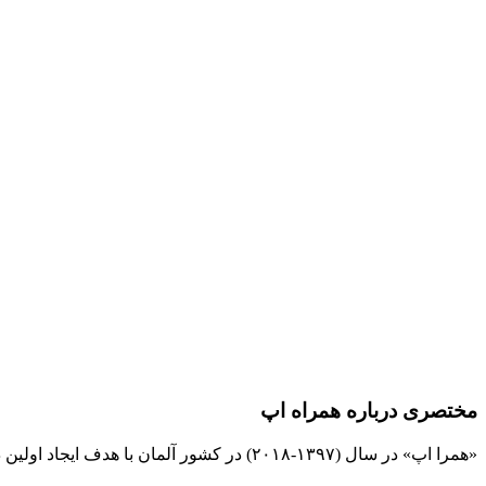
مختصری درباره همراه اپ
«همرا اپ» در سال (۱۳۹۷-۲۰۱۸) در کشور آلمان با هدف ایجاد اولین دیجیتال بانک بین المللی مشاغل و نیازمندیها برای فارسی زبانان تهیه و برنامه ریزی شده است و کلیه حقوق آن به این وب سایت تعلق دارد.