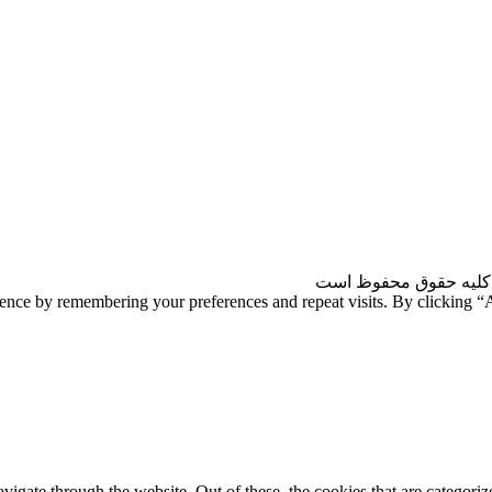
کلیه حقوق محفوظ است
ience by remembering your preferences and repeat visits. By clicking 
gate through the website. Out of these, the cookies that are categorize