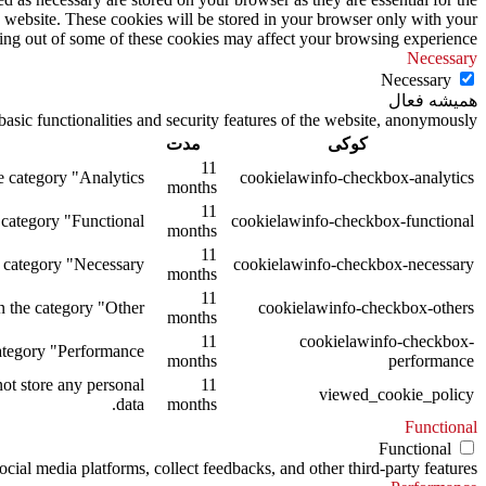
s website. These cookies will be stored in your browser only with your
ting out of some of these cookies may affect your browsing experience.
Necessary
Necessary
همیشه فعال
asic functionalities and security features of the website, anonymously.
کوکی
مدت
11
 category "Analytics".
cookielawinfo-checkbox-analytics
months
11
category "Functional".
cookielawinfo-checkbox-functional
months
11
 category "Necessary".
cookielawinfo-checkbox-necessary
months
11
 the category "Other.
cookielawinfo-checkbox-others
months
11
cookielawinfo-checkbox-
tegory "Performance".
months
performance
ot store any personal
11
viewed_cookie_policy
data.
months
Functional
Functional
ocial media platforms, collect feedbacks, and other third-party features.