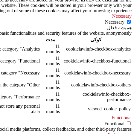
s website. These cookies will be stored in your browser only with your
ting out of some of these cookies may affect your browsing experience.
Necessary
Necessary
همیشه فعال
asic functionalities and security features of the website, anonymously.
کوکی
مدت
11
 category "Analytics".
cookielawinfo-checkbox-analytics
months
11
category "Functional".
cookielawinfo-checkbox-functional
months
11
 category "Necessary".
cookielawinfo-checkbox-necessary
months
11
 the category "Other.
cookielawinfo-checkbox-others
months
11
cookielawinfo-checkbox-
tegory "Performance".
months
performance
ot store any personal
11
viewed_cookie_policy
data.
months
Functional
Functional
ocial media platforms, collect feedbacks, and other third-party features.