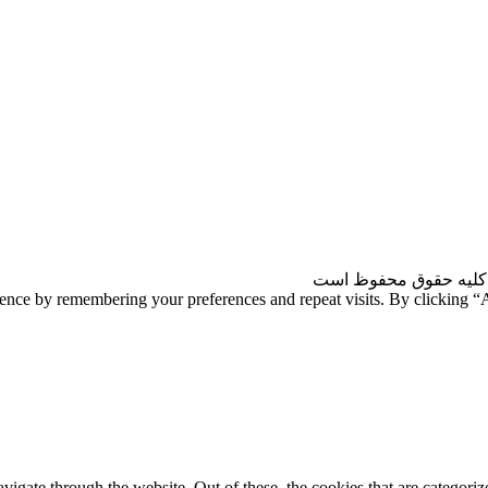
کلیه حقوق محفوظ است
ience by remembering your preferences and repeat visits. By clicking 
gate through the website. Out of these, the cookies that are categorize