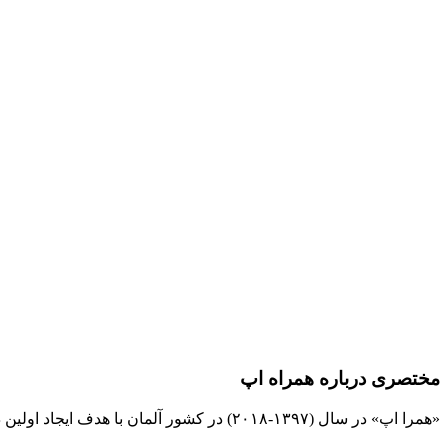
مختصری درباره همراه اپ
«همرا اپ» در سال (۱۳۹۷-۲۰۱۸) در کشور آلمان با هدف ایجاد اولین دیجیتال بانک بین المللی مشاغل و نیازمندیها برای فارسی زبانان تهیه و برنامه ریزی شده است و کلیه حقوق آن به این وب سایت تعلق دارد.