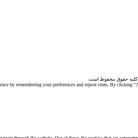
کلیه حقوق محفوظ است
ience by remembering your preferences and repeat visits. By clicking 
gate through the website. Out of these, the cookies that are categorize