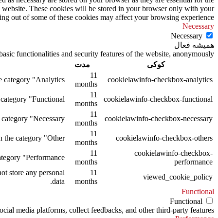
s website. These cookies will be stored in your browser only with your
ting out of some of these cookies may affect your browsing experience.
Necessary
Necessary
همیشه فعال
asic functionalities and security features of the website, anonymously.
کوکی
مدت
11
 category "Analytics".
cookielawinfo-checkbox-analytics
months
11
category "Functional".
cookielawinfo-checkbox-functional
months
11
 category "Necessary".
cookielawinfo-checkbox-necessary
months
11
 the category "Other.
cookielawinfo-checkbox-others
months
11
cookielawinfo-checkbox-
tegory "Performance".
months
performance
ot store any personal
11
viewed_cookie_policy
data.
months
Functional
Functional
ocial media platforms, collect feedbacks, and other third-party features.