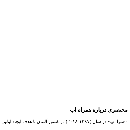
مختصری درباره همراه اپ
«همرا اپ» در سال (۱۳۹۷-۲۰۱۸) در کشور آلمان با هدف ایجاد اولین دیجیتال بانک بین المللی مشاغل و نیازمندیها برای فارسی زبانان تهیه و برنامه ریزی شده است و کلیه حقوق آن به این وب سایت تعلق دارد.